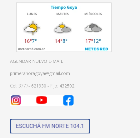
AGENDAR NUEVO E-MAIL
primerahoragoya@gmail.com
Cel: 3777-
621930
- Fijo:
432502