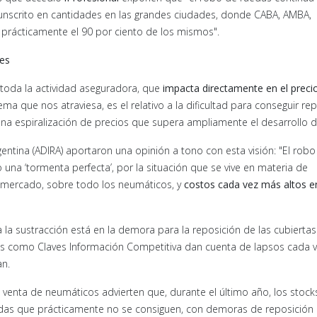
unscrito en cantidades en las grandes ciudades, donde CABA, AMBA,
rácticamente el 90 por ciento de los mismos".
ses
a toda la actividad aseguradora, que
impacta directamente en el precio
ema que nos atraviesa, es el relativo a la dificultad para conseguir re
 una espiralización de precios que supera ampliamente el desarrollo de
entina (ADIRA) aportaron una opinión a tono con esta visión: "El robo
a ‘tormenta perfecta’, por la situación que se vive en materia de
l mercado, sobre todo los neumáticos, y
costos cada vez más altos e
 la sustracción está en la demora para la reposición de las cubiertas
ras como Claves Información Competitiva dan cuenta de lapsos cada 
an.
 venta de neumáticos advierten que, durante el último año, los stock
idas que prácticamente no se consiguen, con demoras de reposición