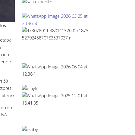
 los
 etapa
y
cción
ner de
n 50
ctores
 al año.
ecen en
UTNA