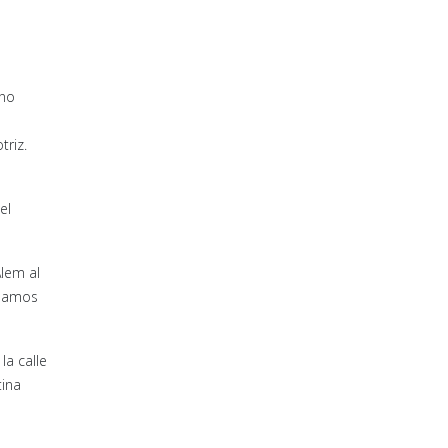
ino
triz.
el
Alem al
clamos
la calle
tina