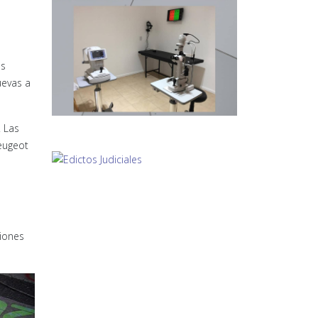
os
uevas a
. Las
Peugeot
siones