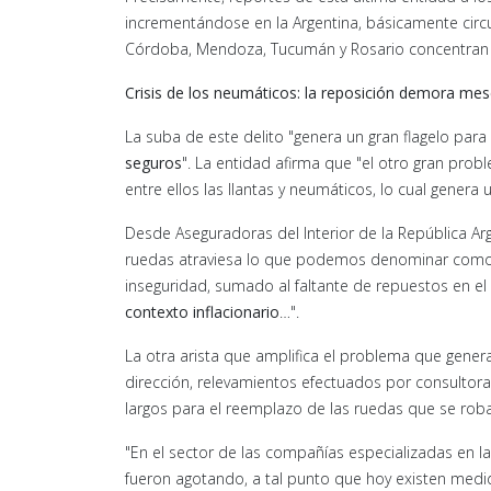
incrementándose en la Argentina, básicamente circ
Córdoba, Mendoza, Tucumán y Rosario concentran p
Crisis de los neumáticos: la reposición demora me
La suba de este delito "genera un gran flagelo par
seguros
". La entidad afirma que "el otro gran probl
entre ellos las llantas y neumáticos, lo cual genera
Desde Aseguradoras del Interior de la República Arg
ruedas atraviesa lo que podemos denominar como un
inseguridad, sumado al faltante de repuestos en e
contexto inflacionario
…".
La otra arista que amplifica el problema que genera
dirección, relevamientos efectuados por consulto
largos para el reemplazo de las ruedas que se rob
"En el sector de las compañías especializadas en la
fueron agotando, a tal punto que hoy existen med