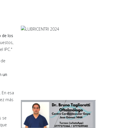
 de los
puestos,
l IPC."
 de
n un
. En esa
vez más
s se
 que