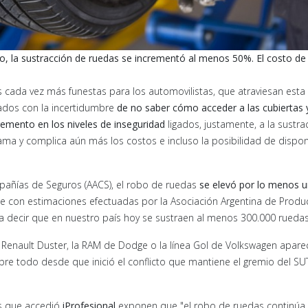
to, la sustracción de ruedas se incrementó al menos 50%. El costo de
s cada vez más funestas para los automovilistas, que atraviesan esta
eados con la incertidumbre
de no saber cómo acceder a las cubiertas 
remento en los niveles de inseguridad
ligados, justamente, a la sustra
ma y complica aún más los costos e incluso la posibilidad de dispo
pañías de Seguros (AACS), el robo de ruedas
se elevó por lo menos u
ide con estimaciones efectuadas por la Asociación Argentina de Produ
a decir que en nuestro país hoy se sustraen al menos 300.000 ruedas
a Renault Duster, la RAM de Dodge o la línea Gol de Volkswagen apar
bre todo desde que inició el conflicto que mantiene el gremio del S
os que accedió
iProfesional
exponen que "el robo de ruedas continúa