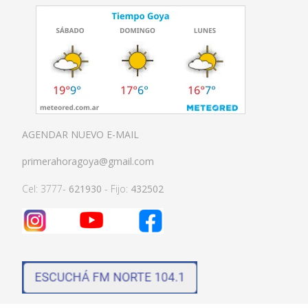
AGENDAR NUEVO E-MAIL
primerahoragoya@gmail.com
Cel: 3777-
621930
- Fijo:
432502