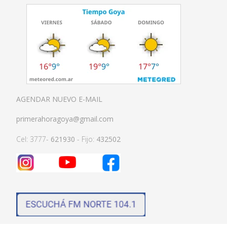
AGENDAR NUEVO E-MAIL
primerahoragoya@gmail.com
Cel: 3777-
621930
- Fijo:
432502