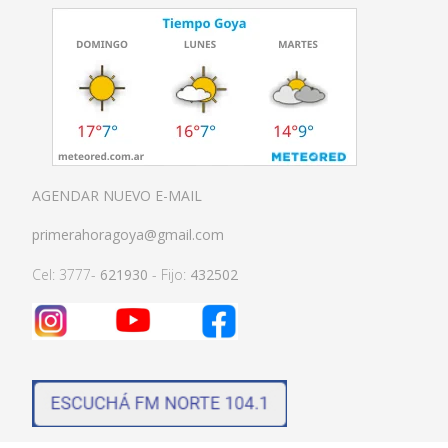
AGENDAR NUEVO E-MAIL
primerahoragoya@gmail.com
Cel: 3777-
621930
- Fijo:
432502