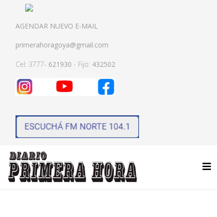
AGENDAR NUEVO E-MAIL
primerahoragoya@gmail.com
Cel: 3777-
621930
- Fijo:
432502