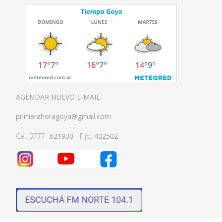
AGENDAR NUEVO E-MAIL
primerahoragoya@gmail.com
Cel: 3777-
621930
- Fijo:
432502