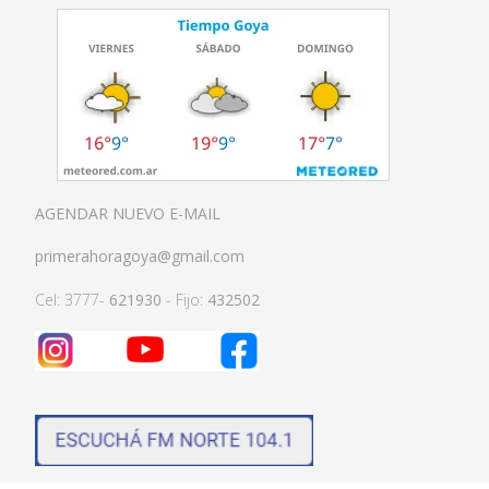
AGENDAR NUEVO E-MAIL
primerahoragoya@gmail.com
Cel: 3777-
621930
- Fijo:
432502