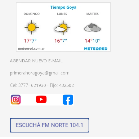
AGENDAR NUEVO E-MAIL
primerahoragoya@gmail.com
Cel: 3777-
621930
- Fijo:
432502