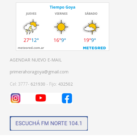
AGENDAR NUEVO E-MAIL
primerahoragoya@gmail.com
Cel: 3777-
621930
- Fijo:
432502