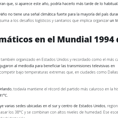
an que, si aparece este año, podría hacerlo más tarde de lo habitual
Niño no tiene una señal climática fuerte para la mayoría del país dura
e suma a los desafíos logísticos y sanitarios que implica organizar
un M
máticos en el Mundial 1994 
, también organizado en Estados Unidos y recordado como el más c
ugaron al mediodía para beneficiar las transmisiones televisivas en
 a competir bajo temperaturas extremas que, en ciudades como Dallas
Orlando
, todavía mantiene el récord del partido más caluroso en la hi
41°C.
luye varias sedes ubicadas en el sur y centro de Estados Unidos
, regio
asar los 38°C y se combinan con altos niveles de humedad. Ese esce