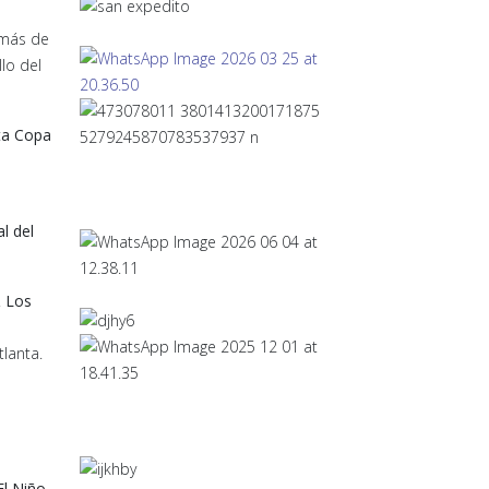
más de
lo del
ta Copa
l del
.
Los
lanta.
l Niño