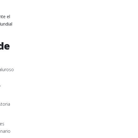
.
nte el
undial
de
aluroso
,
storia
nes
nario