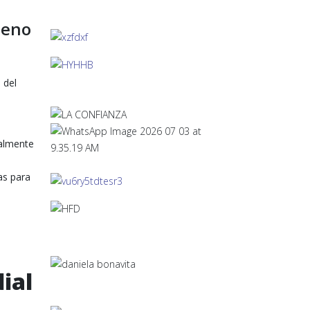
meno
 del
palmente
as para
ial