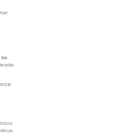
rtan
 los
deradas
tectar
 Incluso
áticas.