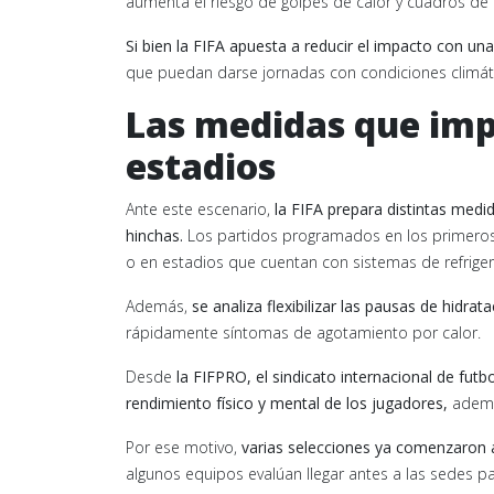
aumenta el riesgo de golpes de calor y cuadros de 
Si bien la FIFA apuesta a reducir el impacto con un
que puedan darse jornadas con condiciones climáti
Las medidas que imp
estadios
Ante este escenario,
la FIFA prepara distintas medid
hinchas.
Los partidos programados en los primeros
o en estadios que cuentan con sistemas de refriger
Además,
se analiza flexibilizar las pausas de hidra
rápidamente síntomas de agotamiento por calor.
Desde
la FIFPRO, el sindicato internacional de fut
rendimiento físico y mental de los jugadores,
ademá
Por ese motivo,
varias selecciones ya comenzaron a
algunos equipos evalúan llegar antes a las sedes p