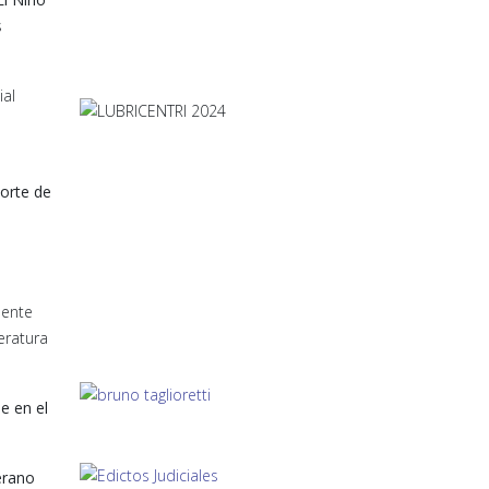
s
ial
norte de
mente
eratura
e en el
erano