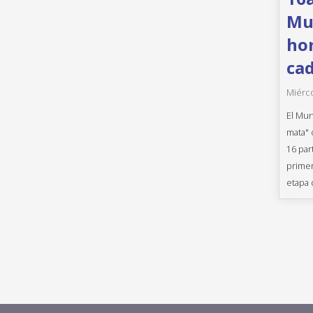
Mun
hor
cad
Miérco
El Mun
mata" 
16 par
primer
etapa 