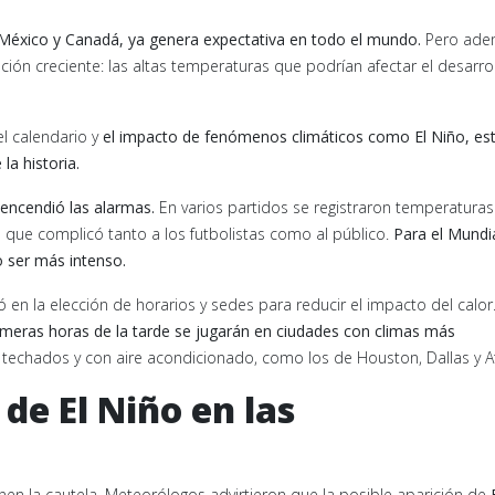
 México y Canadá, ya genera expectativa en todo el mundo.
Pero ade
ión creciente: las altas temperaturas que podrían afectar el desarrol
el calendario y
el impacto de fenómenos climáticos como El Niño, es
la historia.
 encendió las alarmas.
En varios partidos se registraron temperaturas
 que complicó tanto a los futbolistas como al público.
Para el Mundia
o ser más intenso.
 en la elección de horarios y sedes para reducir el impacto del calor
imeras horas de la tarde se jugarán en ciudades con climas más
 techados y con aire acondicionado, como los de Houston, Dallas y At
 de El Niño en las
en la cautela. Meteorólogos advirtieron que la posible aparición de
E