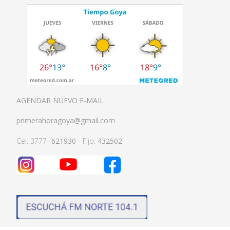
AGENDAR NUEVO E-MAIL
primerahoragoya@gmail.com
Cel: 3777-
621930
- Fijo:
432502