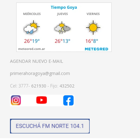
AGENDAR NUEVO E-MAIL
primerahoragoya@gmail.com
Cel: 3777-
621930
- Fijo:
432502