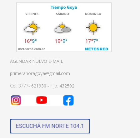
AGENDAR NUEVO E-MAIL
primerahoragoya@gmail.com
Cel: 3777-
621930
- Fijo:
432502