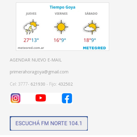
AGENDAR NUEVO E-MAIL
primerahoragoya@gmail.com
Cel: 3777-
621930
- Fijo:
432502