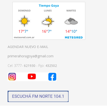
AGENDAR NUEVO E-MAIL
primerahoragoya@gmail.com
Cel: 3777-
621930
- Fijo:
432502