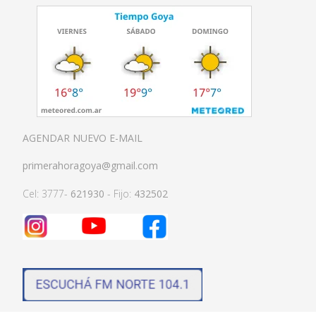
AGENDAR NUEVO E-MAIL
primerahoragoya@gmail.com
Cel: 3777-
621930
- Fijo:
432502