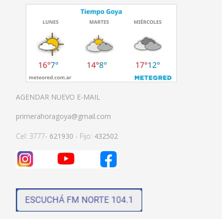
AGENDAR NUEVO E-MAIL
primerahoragoya@gmail.com
Cel: 3777-
621930
- Fijo:
432502