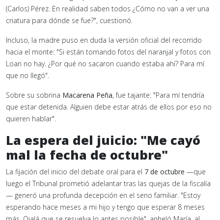
(Carlos) Pérez. En realidad saben todos ¿Cómo no van a ver una
criatura para dónde se fue?", cuestionó.
Incluso, la madre puso en duda la versión oficial del recorrido
hacia el monte: "Si están tomando fotos del naranjal y fotos con
Loan no hay. ¿Por qué no sacaron cuando estaba ahí? Para mí
que no llegó".
Sobre su sobrina
Macarena Peña
, fue tajante: "Para mí tendría
que estar detenida. Alguien debe estar atrás de ellos por eso no
quieren hablar".
La espera del juicio: "Me cayó
mal la fecha de octubre"
La fijación del inicio del debate oral para el
7 de octubre
—que
luego el Tribunal prometió adelantar tras las quejas de la fiscalía
— generó una profunda decepción en el seno familiar. "Estoy
esperando hace meses a mi hijo y tengo que esperar 8 meses
más. Ojalá que se resuelva lo antes posible", anheló María, al