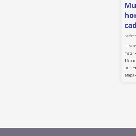
Mun
hor
cad
Miérco
El Mun
mata" 
16 par
primer
etapa 