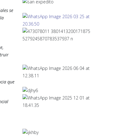
ales se
la
e,
truir
ncia que
ncial