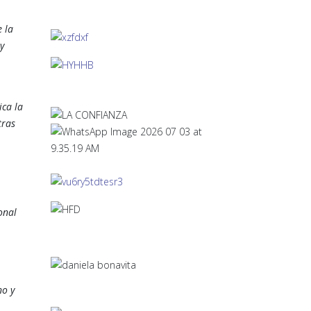
 la
y
ica la
tras
onal
no y