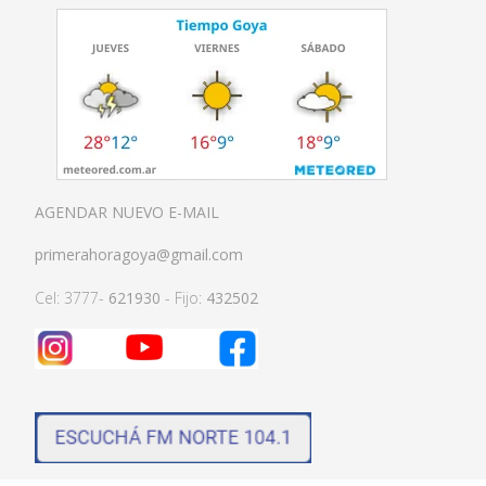
AGENDAR NUEVO E-MAIL
primerahoragoya@gmail.com
Cel: 3777-
621930
- Fijo:
432502