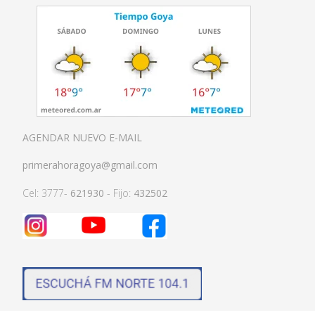
AGENDAR NUEVO E-MAIL
primerahoragoya@gmail.com
Cel: 3777-
621930
- Fijo:
432502