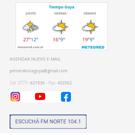
AGENDAR NUEVO E-MAIL
primerahoragoya@gmail.com
Cel: 3777-
621930
- Fijo:
432502