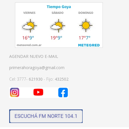
AGENDAR NUEVO E-MAIL
primerahoragoya@gmail.com
Cel: 3777-
621930
- Fijo:
432502