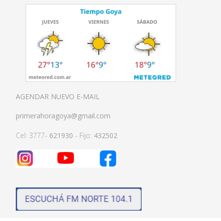
AGENDAR NUEVO E-MAIL
primerahoragoya@gmail.com
Cel: 3777-
621930
- Fijo:
432502