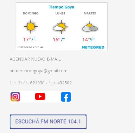
AGENDAR NUEVO E-MAIL
primerahoragoya@gmail.com
Cel: 3777-
621930
- Fijo:
432502