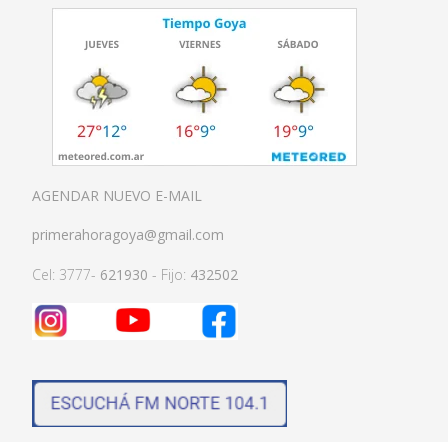
AGENDAR NUEVO E-MAIL
primerahoragoya@gmail.com
Cel: 3777-
621930
- Fijo:
432502