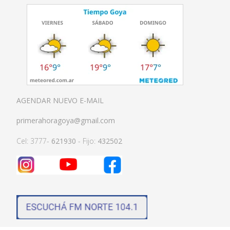
AGENDAR NUEVO E-MAIL
primerahoragoya@gmail.com
Cel: 3777-
621930
- Fijo:
432502