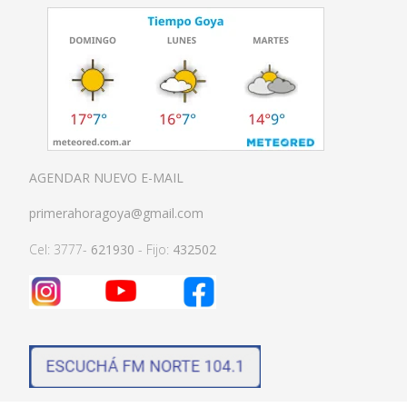
AGENDAR NUEVO E-MAIL
primerahoragoya@gmail.com
Cel: 3777-
621930
- Fijo:
432502