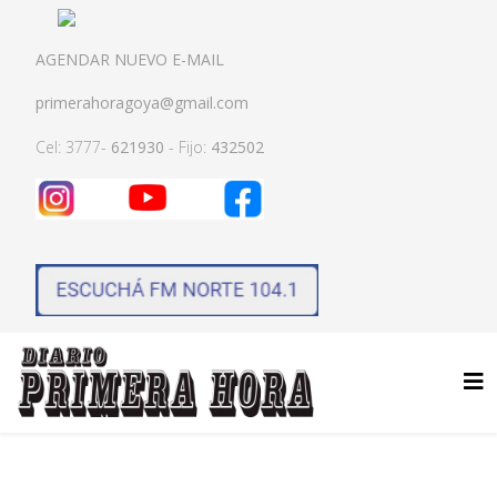
AGENDAR NUEVO E-MAIL
primerahoragoya@gmail.com
Cel: 3777-
621930
- Fijo:
432502