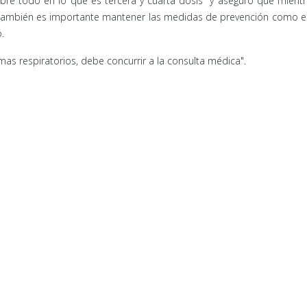
re todo en lo que es tercera y cuarta dosis" y aseguró que mient
o también es importante mantener las medidas de prevención como e
.
mas respiratorios, debe concurrir a la consulta médica".