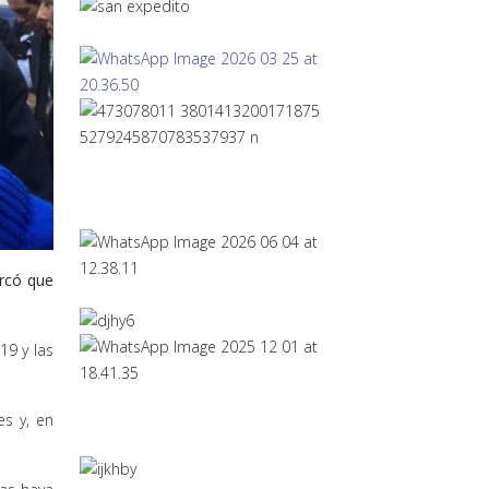
arcó que
19 y las
es y, en