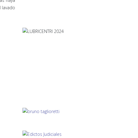
ras haya
l lavado