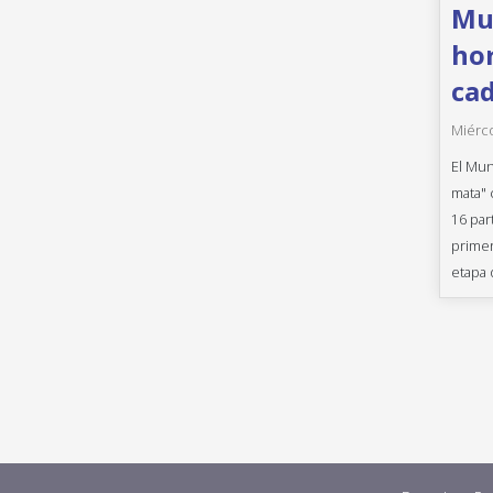
Mun
hor
cad
Miérco
El Mun
mata" 
16 par
primer
etapa 