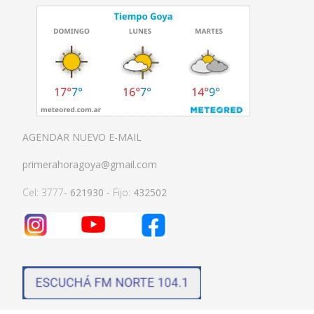
AGENDAR NUEVO E-MAIL
primerahoragoya@gmail.com
Cel: 3777-
621930
- Fijo:
432502