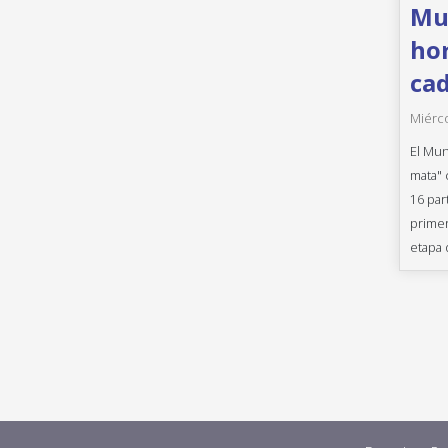
Mun
hor
cad
Miérco
El Mun
mata" 
16 par
primer
etapa 