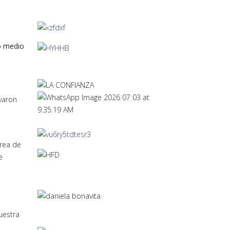
n
ro medio
evaron
Área de
e
uestra