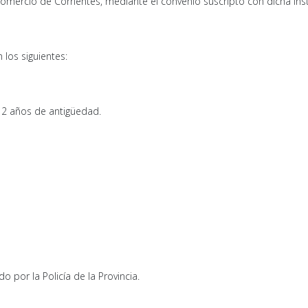
Comercio de Corrientes, mediante el convenio suscripto con dicha inst
 los siguientes:
a 2 años de antigüedad.
 por la Policía de la Provincia.