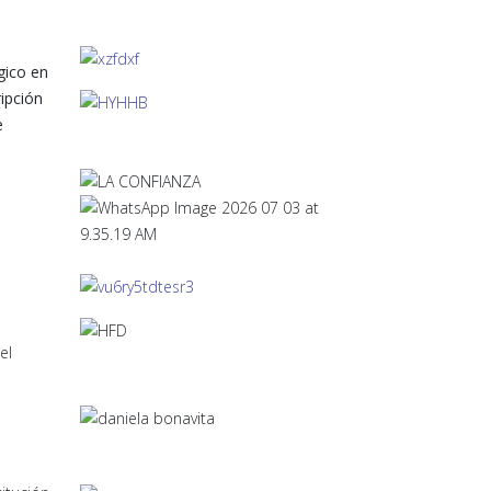
gico en
ipción
e
el