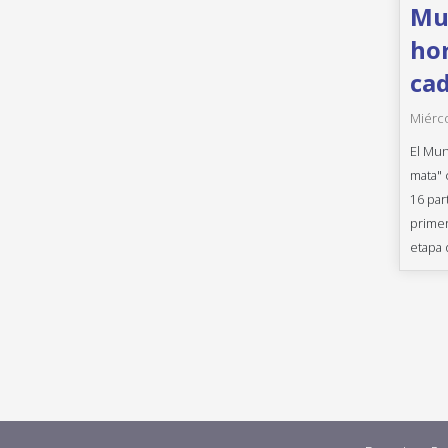
Mun
hor
cad
Miérco
El Mun
mata" 
16 par
primer
etapa 