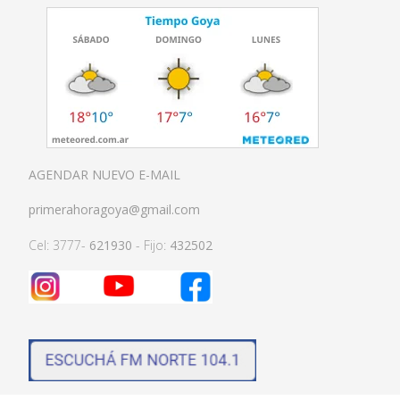
AGENDAR NUEVO E-MAIL
primerahoragoya@gmail.com
Cel: 3777-
621930
- Fijo:
432502