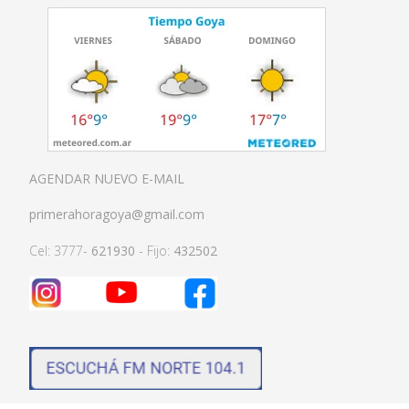
AGENDAR NUEVO E-MAIL
primerahoragoya@gmail.com
Cel: 3777-
621930
- Fijo:
432502