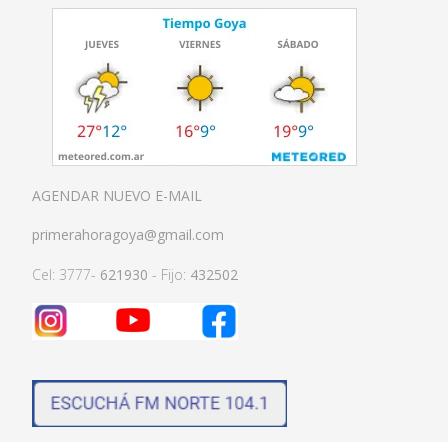
AGENDAR NUEVO E-MAIL
primerahoragoya@gmail.com
Cel: 3777-
621930
- Fijo:
432502