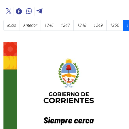
Inicio
Anterior
1246
1247
1248
1249
1250
1