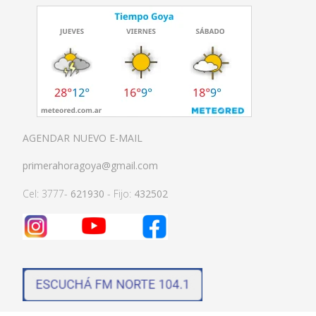
AGENDAR NUEVO E-MAIL
primerahoragoya@gmail.com
Cel: 3777-
621930
- Fijo:
432502