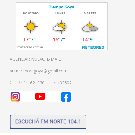
AGENDAR NUEVO E-MAIL
primerahoragoya@gmail.com
Cel: 3777-
621930
- Fijo:
432502