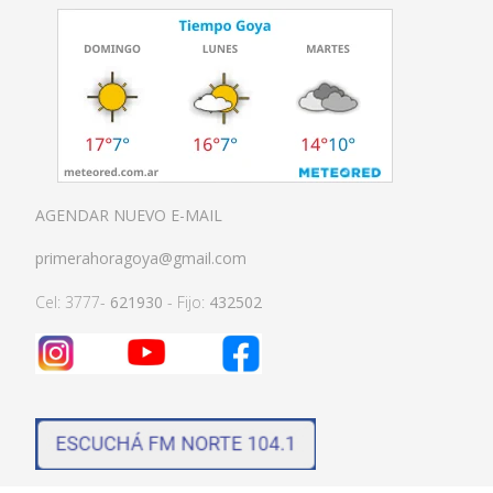
AGENDAR NUEVO E-MAIL
primerahoragoya@gmail.com
Cel: 3777-
621930
- Fijo:
432502