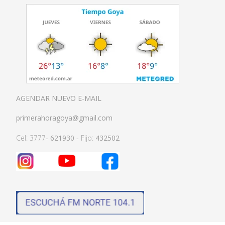
AGENDAR NUEVO E-MAIL
primerahoragoya@gmail.com
Cel: 3777-
621930
- Fijo:
432502