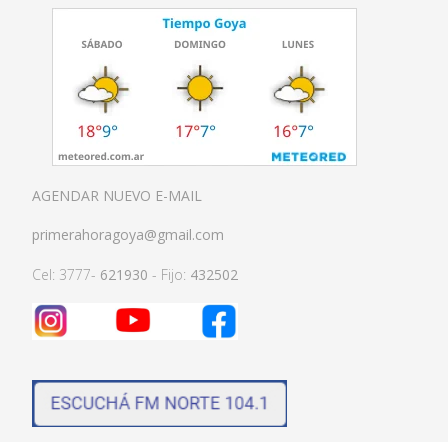
AGENDAR NUEVO E-MAIL
primerahoragoya@gmail.com
Cel: 3777-
621930
- Fijo:
432502