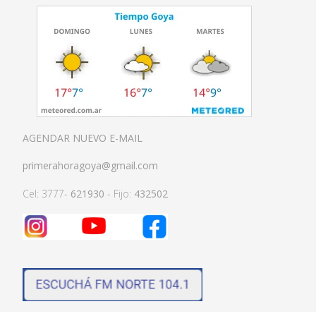
AGENDAR NUEVO E-MAIL
primerahoragoya@gmail.com
Cel: 3777-
621930
- Fijo:
432502