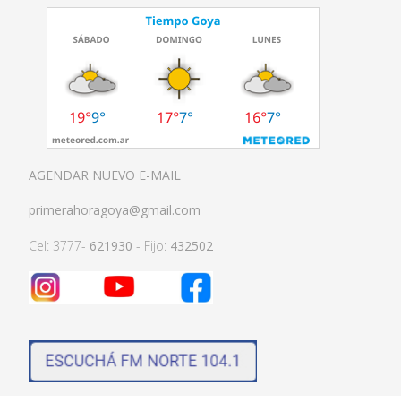
AGENDAR NUEVO E-MAIL
primerahoragoya@gmail.com
Cel: 3777-
621930
- Fijo:
432502