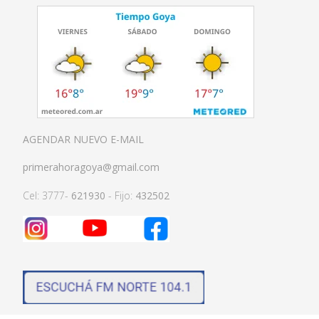
AGENDAR NUEVO E-MAIL
primerahoragoya@gmail.com
Cel: 3777-
621930
- Fijo:
432502