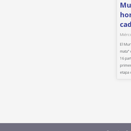
Mun
hor
cad
Miérco
El Mun
mata" 
16 par
primer
etapa 