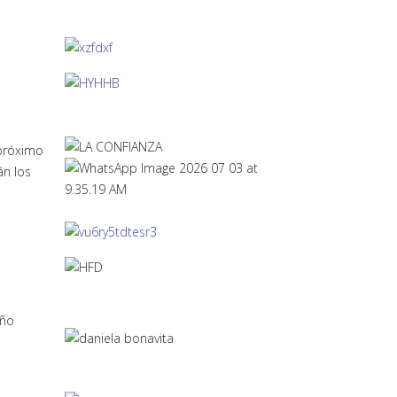
 próximo
án los
año