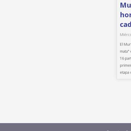
Mun
hor
cad
Miérco
El Mun
mata" 
16 par
primer
etapa 