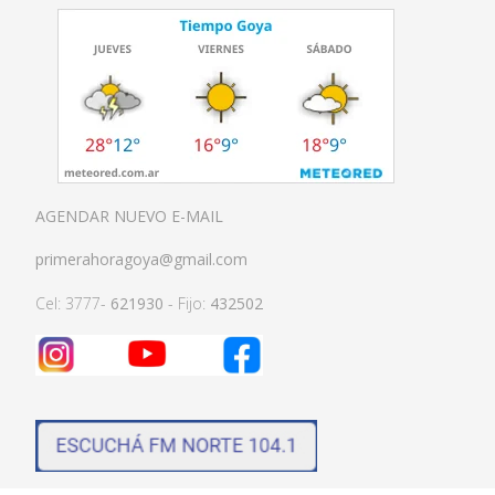
AGENDAR NUEVO E-MAIL
primerahoragoya@gmail.com
Cel: 3777-
621930
- Fijo:
432502