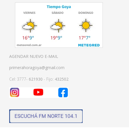
AGENDAR NUEVO E-MAIL
primerahoragoya@gmail.com
Cel: 3777-
621930
- Fijo:
432502