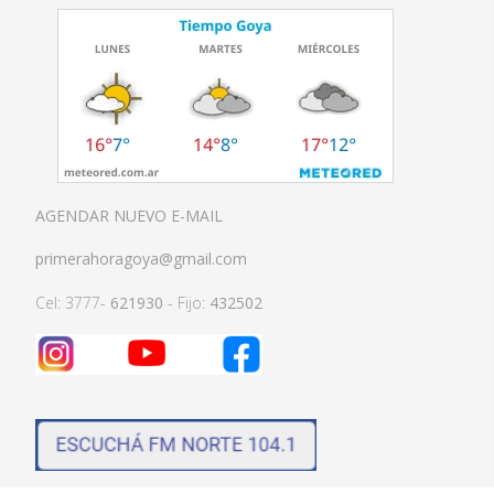
AGENDAR NUEVO E-MAIL
primerahoragoya@gmail.com
Cel: 3777-
621930
- Fijo:
432502