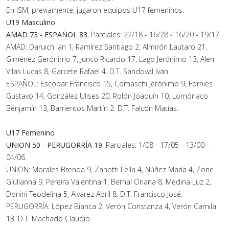
En ISM, previamente, jugaron equipos U17 femeninos.
U19 Masculino
AMAD 73 - ESPAÑOL 83.
Parciales: 22/18 - 16/28 - 16/20 - 19/17
AMAD: Daruich Ian 1, Ramírez Santiago 2, Almirón Lautaro 21,
Giménez Gerónimo 7, Junco Ricardo 17, Lago Jerónimo 13, Alen
Vilas Lucas 8, Garcete Rafael 4. D.T. Sandoval Iván
ESPAÑOL: Escobar Francisco 15, Comaschi Jerónimo 9, Fornies
Gustavo 14, González Ulises 20, Rolón Joaquín 10, Lomónaco
Benjamín 13, Barrientos Martín 2. D.T. Falcón Matías.
U17 Femenino
UNION 50 - PERUGORRÍA 19.
Parciales: 1/08 - 17/05 - 13/00 -
04/06.
UNION: Morales Brenda 9, Zanotti Leila 4, Núñez María 4, Zone
Giulianna 9, Pereira Valentina 1, Bernal Oriana 8, Medina Luz 2,
Donini Teodelina 5, Alvarez Abril 8. D.T. Francisco José.
PERUGORRÍA: López Bianca 2, Verón Constanza 4, Verón Camila
13. D.T. Machado Claudio