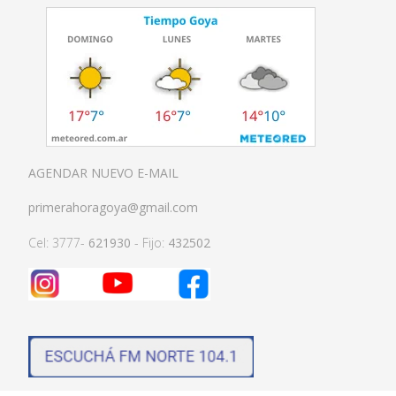
AGENDAR NUEVO E-MAIL
primerahoragoya@gmail.com
Cel: 3777-
621930
- Fijo:
432502